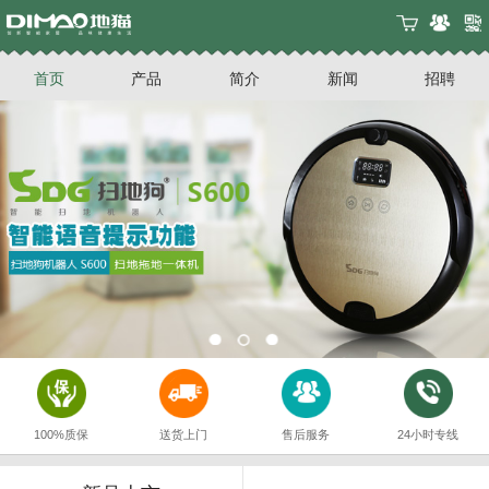
首页
产品
简介
新闻
招聘
100%质保
送货上门
售后服务
24小时专线