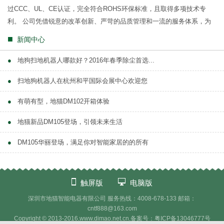
过CCC、UL、CE认证，完全符合ROHS环保标准，且取得多项技术专
利。 公司凭借锐意的改革创新、严苛的品质管理和一流的服务体系，为
消费者提供智能、健康、时尚的电...
■
新闻中心
●
地狗扫地机器人哪款好？2016年春季除尘首选...
●
扫地狗机器人在杭州和平国际会展中心欢迎您
●
有萌有型，地猫DM102开箱体验
●
地猫新品DM105登场，引领未来生活
●
DM105华丽登场，满足你对智能家居的的所有
触屏版
电脑版
深圳市地猫智能电器有限公司 服务热线：4008-678-133 邮箱：
cntf888@163.com
Copyright © 2013-2016,www.
dimao.net.cn
,备案号：粤ICP备13046777号