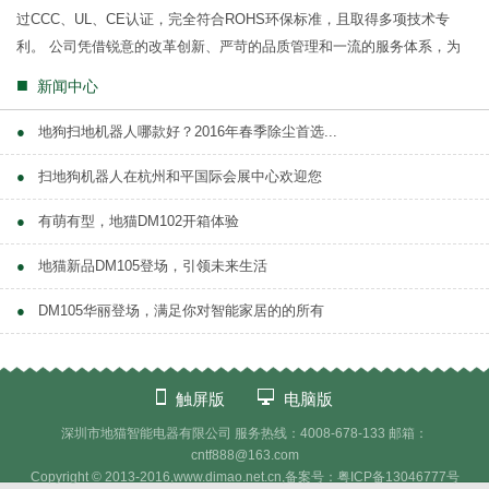
过CCC、UL、CE认证，完全符合ROHS环保标准，且取得多项技术专
利。 公司凭借锐意的改革创新、严苛的品质管理和一流的服务体系，为
消费者提供智能、健康、时尚的电...
■
新闻中心
●
地狗扫地机器人哪款好？2016年春季除尘首选...
●
扫地狗机器人在杭州和平国际会展中心欢迎您
●
有萌有型，地猫DM102开箱体验
●
地猫新品DM105登场，引领未来生活
●
DM105华丽登场，满足你对智能家居的的所有
触屏版
电脑版
深圳市地猫智能电器有限公司 服务热线：4008-678-133 邮箱：
cntf888@163.com
Copyright © 2013-2016,www.
dimao.net.cn
,备案号：粤ICP备13046777号