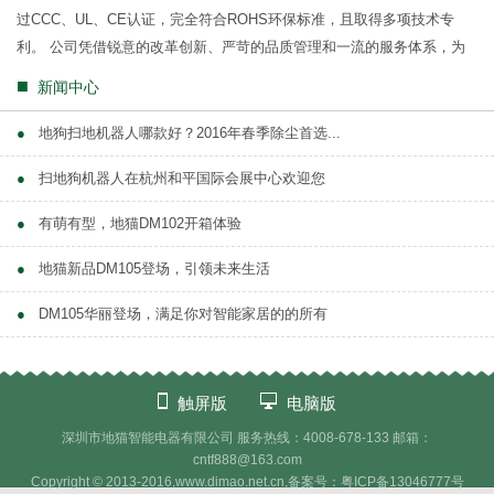
过CCC、UL、CE认证，完全符合ROHS环保标准，且取得多项技术专
利。 公司凭借锐意的改革创新、严苛的品质管理和一流的服务体系，为
消费者提供智能、健康、时尚的电...
■
新闻中心
●
地狗扫地机器人哪款好？2016年春季除尘首选...
●
扫地狗机器人在杭州和平国际会展中心欢迎您
●
有萌有型，地猫DM102开箱体验
●
地猫新品DM105登场，引领未来生活
●
DM105华丽登场，满足你对智能家居的的所有
触屏版
电脑版
深圳市地猫智能电器有限公司 服务热线：4008-678-133 邮箱：
cntf888@163.com
Copyright © 2013-2016,www.
dimao.net.cn
,备案号：粤ICP备13046777号